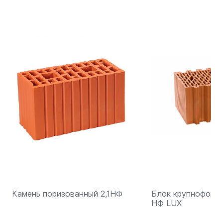
раствора, тем самым оптимизирует расходы за
Облицовочный утолщённый кирпич отличается
счет сокращения временных затрат и снижения
удивительно простотой в обращении, а также
расходов на материалы.
высокой влаго- и морозостойкостью. Фасад
любого здания, отделанного им, не требует
какого-либо дополнительного ухода и по
истечению времени не теряет своего
первозданного облика.
Камень поризованный 2,1НФ
Блок крупноформа
НФ LUX